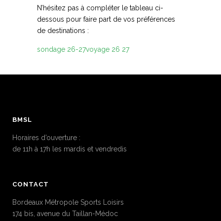
N’hésitez pas à compléter le tableau ci-
dessous pour faire part de vos préférences
de destinations :
sondage 26-27
voyage 26 27
BMSL
Horaires d’ouverture :
de 11h à 17h les mardis et vendredis
CONTACT
Bordeaux Métropole Sports Loisirs
174 bis, avenue du Taillan-Médoc