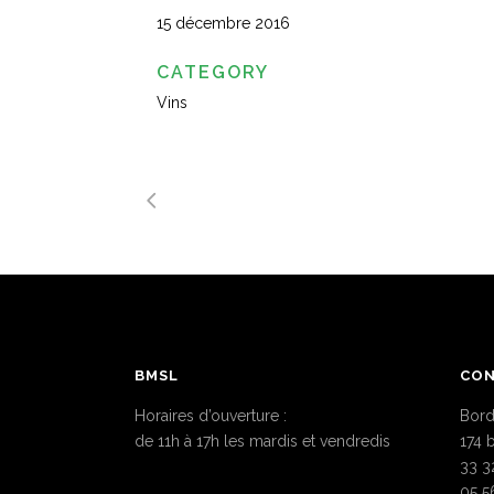
15 décembre 2016
CATEGORY
Vins
BMSL
CO
Horaires d’ouverture :
Bord
de 11h à 17h les mardis et vendredis
174 
33 3
05 5