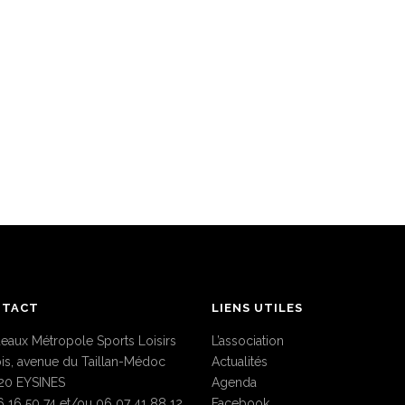
NTACT
LIENS UTILES
eaux Métropole Sports Loisirs
L’association
bis, avenue du Taillan-Médoc
Actualités
20 EYSINES
Agenda
6 16 50 74 et/ou 06 07 41 88 12
Facebook