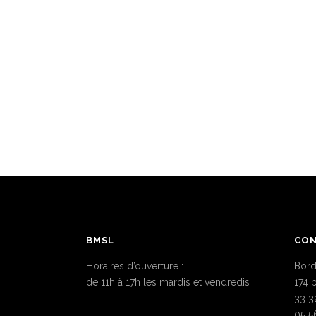
BMSL
CO
Horaires d’ouverture :
Bord
de 11h à 17h les mardis et vendredis
174 
33 3
05 5