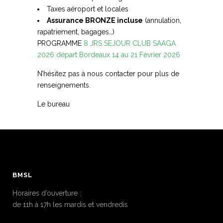
Taxes aéroport et locales
Assurance BRONZE incluse
(annulation,
rapatriement, bagages…)
PROGRAMME
8 JRS SEJOUR CLUB SAAGA
2026 départ Bordeaux 14 au 21 Février 2026
N’hésitez pas à nous contacter pour plus de
renseignements.
Le bureau
BMSL
Horaires d’ouverture :
de 11h à 17h les mardis et vendredis